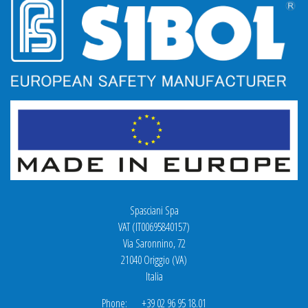
Spasciani Spa
VAT (IT00695840157)
Via Saronnino, 72
21040 Origgio (VA)
Italia
Phone: +39 02 96 95 18.01