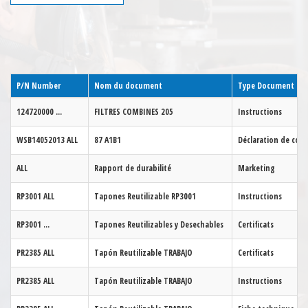
P/N Number
Nom du document
Type Document
124720000
...
FILTRES COMBINES 205
Instructions
WSB14052013
ALL
87 A1B1
Déclaration de con
ALL
Rapport de durabilité
Marketing
RP3001
ALL
Tapones Reutilizable RP3001
Instructions
RP3001
...
Tapones Reutilizables y Desechables
Certificats
PR2385
ALL
Tapón Reutilizable TRABAJO
Certificats
PR2385
ALL
Tapón Reutilizable TRABAJO
Instructions