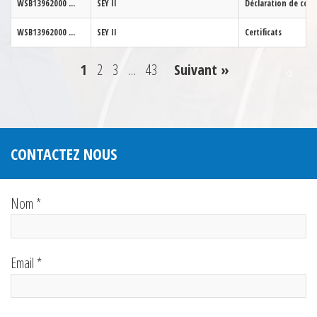
WSB13962000
...
SEY II
Déclaration de con
WSB13962000
...
SEY II
Certificats
1
2
3
…
43
Suivant »
CONTACTEZ NOUS
Nom *
Email *