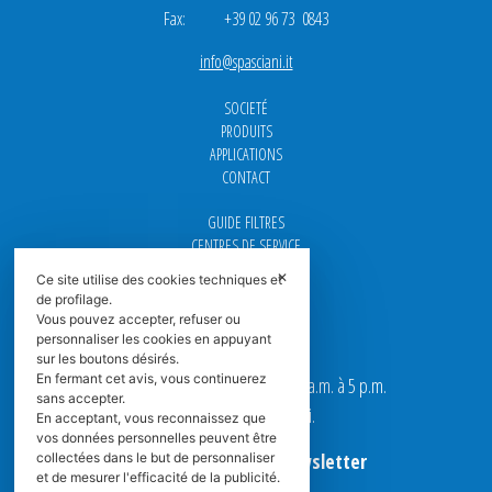
Fax: +39 02 96 73 0843
info@spasciani.it
SOCIETÉ
PRODUITS
APPLICATIONS
CONTACT
GUIDE FILTRES
CENTRES DE SERVICE
DOWNLOAD
✕
Ce site utilise des cookies techniques et
NEWS
de profilage.
FAQ
Vous pouvez accepter, refuser ou
CARRIÈRE
personnaliser les cookies en appuyant
sur les boutons désirés.
En fermant cet avis, vous continuerez
Nos bureaux sont ouverts de 9 a.m. à 5 p.m.
sans accepter.
du Lundi au Vendredi.
En acceptant, vous reconnaissez que
vos données personnelles peuvent être
Abonnez-vous à la Newsletter
collectées dans le but de personnaliser
et de mesurer l'efficacité de la publicité.