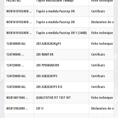
PR2385
ALL
Tapón Reutilizable TRABAJO
Fiche technique
WSB16101024OR
...
Tapón a medida Passtop OR
Certificats
WSB16101024OR
...
Tapón a medida Passtop OR
Déclaration de con
WSB16101024OR
...
Tapón a medida Passtop OR 1 (34dB)
Fiche technique
124540000
ALL
203 A2B2E2K2HgP3
Fiche technique
124740000
...
205 REAKTOR
Certificats
124720000
...
205 PPE086AD309
Certificats
124720000
ALL
205 A2B2E2K1P3
Certificats
124720000
ALL
205 A2B2E2K1P3 R D
Certificats
WSB14011006
...
QUALITATIVE FIT TEST KIT
Fiche technique
WSB13962000
...
SEY II
Déclaration de con