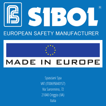
Spasciani Spa
VAT (IT00695840157)
Via Saronnino, 72
21040 Origgio (VA)
Italia