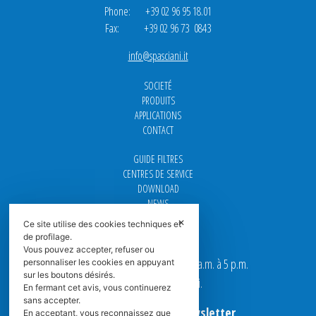
Phone: +39 02 96 95 18.01
Fax: +39 02 96 73 0843
info@spasciani.it
SOCIETÉ
PRODUITS
APPLICATIONS
CONTACT
GUIDE FILTRES
CENTRES DE SERVICE
DOWNLOAD
NEWS
FAQ
✕
Ce site utilise des cookies techniques et
CARRIÈRE
de profilage.
Vous pouvez accepter, refuser ou
Nos bureaux sont ouverts de 9 a.m. à 5 p.m.
personnaliser les cookies en appuyant
sur les boutons désirés.
du Lundi au Vendredi.
En fermant cet avis, vous continuerez
sans accepter.
Abonnez-vous à la Newsletter
En acceptant, vous reconnaissez que