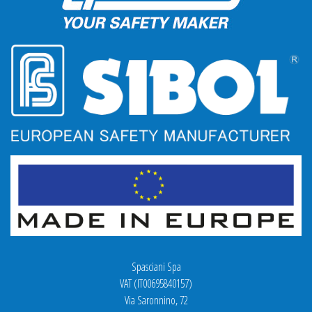
Spasciani Spa
VAT (IT00695840157)
Via Saronnino, 72