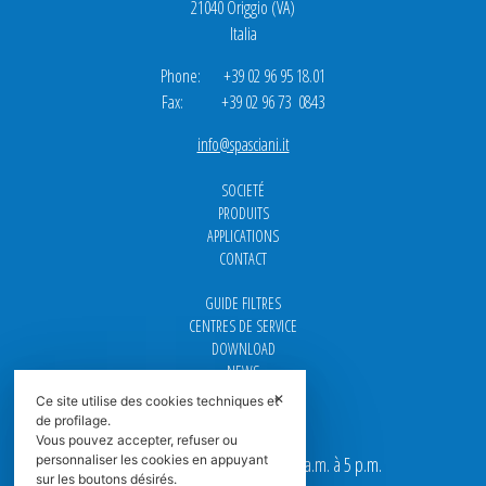
21040 Origgio (VA)
Italia
Phone: +39 02 96 95 18.01
Fax: +39 02 96 73 0843
info@spasciani.it
SOCIETÉ
PRODUITS
APPLICATIONS
CONTACT
GUIDE FILTRES
CENTRES DE SERVICE
DOWNLOAD
NEWS
FAQ
✕
Ce site utilise des cookies techniques et
CARRIÈRE
de profilage.
Vous pouvez accepter, refuser ou
Nos bureaux sont ouverts de 9 a.m. à 5 p.m.
personnaliser les cookies en appuyant
sur les boutons désirés.