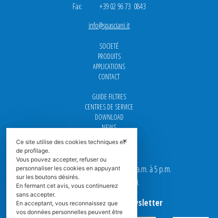
Fax: +39 02 96 73 0843
info@spasciani.it
SOCIETÉ
PRODUITS
APPLICATIONS
CONTACT
GUIDE FILTRES
CENTRES DE SERVICE
DOWNLOAD
NEWS
FAQ
✕
Ce site utilise des cookies techniques et
CARRIÈRE
de profilage.
Vous pouvez accepter, refuser ou
Nos bureaux sont ouverts de 9 a.m. à 5 p.m.
personnaliser les cookies en appuyant
sur les boutons désirés.
du Lundi au Vendredi.
En fermant cet avis, vous continuerez
sans accepter.
Abonnez-vous à la Newsletter
En acceptant, vous reconnaissez que
vos données personnelles peuvent être