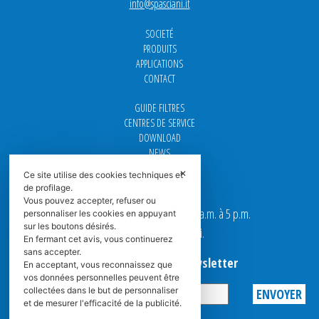
info@spasciani.it
SOCIETÉ
PRODUITS
APPLICATIONS
CONTACT
GUIDE FILTRES
CENTRES DE SERVICE
DOWNLOAD
NEWS
FAQ
✕
Ce site utilise des cookies techniques et
CARRIÈRE
de profilage.
Vous pouvez accepter, refuser ou
Nos bureaux sont ouverts de 9 a.m. à 5 p.m.
personnaliser les cookies en appuyant
sur les boutons désirés.
du Lundi au Vendredi.
En fermant cet avis, vous continuerez
sans accepter.
Abonnez-vous à la Newsletter
En acceptant, vous reconnaissez que
vos données personnelles peuvent être
collectées dans le but de personnaliser
et de mesurer l'efficacité de la publicité.
Privacy