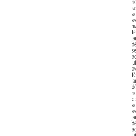
n
s
a
av
m
fé
ja
d
s
a
ju
av
fé
ja
d
n
o
a
av
ja
d
a
ju