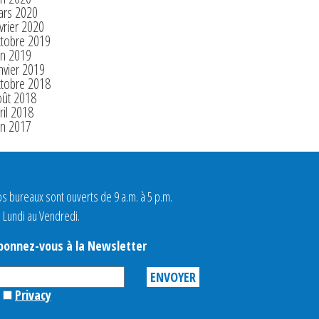
ars 2020
vrier 2020
ctobre 2019
in 2019
nvier 2019
ctobre 2018
oût 2018
ril 2018
in 2017
s bureaux sont ouverts de 9 a.m. à 5 p.m.
 Lundi au Vendredi.
bonnez-vous à la Newsletter
Privacy