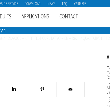
ES DE SERVICE
DOWNLOAD
NEWS
FAQ
CARRIÈRE
DUITS
APPLICATIONS
CONTACT
EV 1
me
/
169090000 – KIT FIT TEST QUALITATIVO – EN – Rev 1
/
QUALITATIVE FIT TE
A
m
m
fé
n
ju
av
m
fé
d