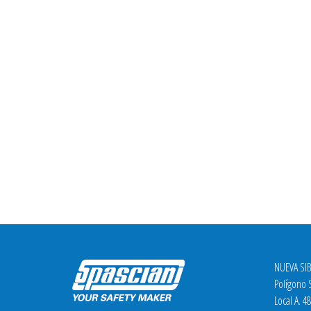
NUEVA SIB
Polígono S
Local A. 4