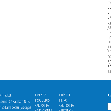
m
ab
e
di
a
ju
m
fe
oc
ju
e
oc
a
ab
ju
OL S.L.U.
EMPRESA
GUÍA DEL
S
PRODUCTOS
FILTRO
asine. C/ Patakon Nº 8,
CAMPOS DE
CENTROS DE
8195 Larrabetzu (Vizcaya)
APLICACIONES
ASISTENCIA