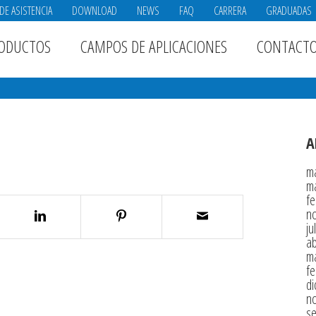
DE ASISTENCIA
DOWNLOAD
NEWS
FAQ
CARRERA
GRADUADAS
ODUCTOS
CAMPOS DE APLICACIONES
CONTACT
A
m
m
fe
n
ju
ab
m
fe
di
n
s