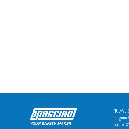
NUEVA SIB
Polígono S
Local A. 4