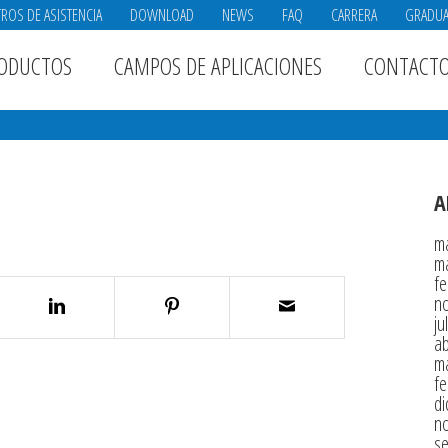
ROS DE ASISTENCIA
DOWNLOAD
NEWS
FAQ
CARRERA
GRADU
ODUCTOS
CAMPOS DE APLICACIONES
CONTACT
A
m
m
fe
n
ju
ab
m
fe
di
n
s