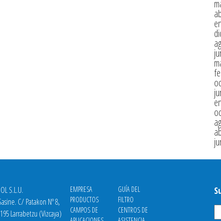
m
ab
e
di
a
ju
m
fe
oc
ju
e
oc
a
ab
ju
OL S.L.U.
EMPRESA
GUÍA DEL
S
PRODUCTOS
FILTRO
asine. C/ Patakon Nº 8,
CAMPOS DE
CENTROS DE
8195 Larrabetzu (Vizcaya)
APLICACIONES
ASISTENCIA