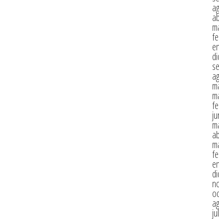
a
ab
m
fe
e
di
s
a
m
m
fe
ju
m
ab
m
fe
e
di
n
oc
a
ju