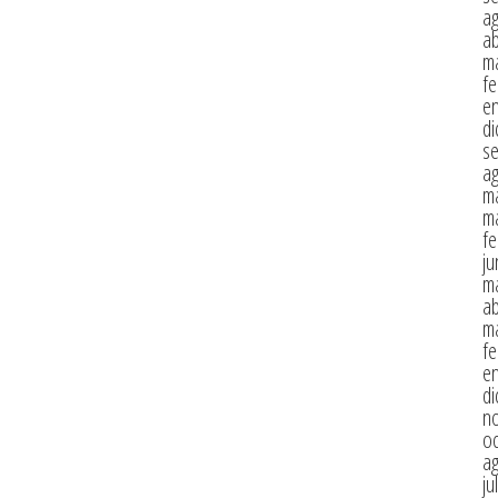
a
ab
m
fe
e
di
s
a
m
m
fe
ju
m
ab
m
fe
e
di
n
oc
a
ju