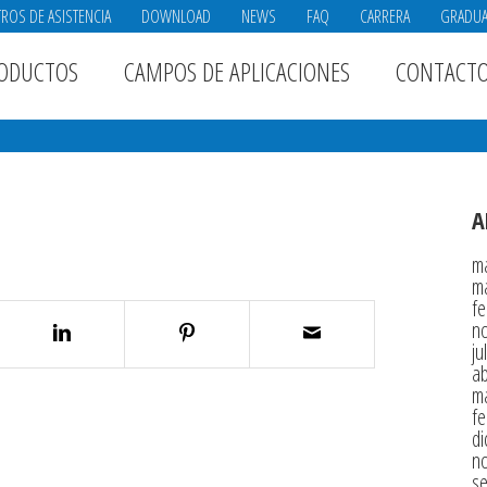
ROS DE ASISTENCIA
DOWNLOAD
NEWS
FAQ
CARRERA
GRADU
ODUCTOS
CAMPOS DE APLICACIONES
CONTACT
A
m
m
fe
n
ju
ab
m
fe
di
n
s