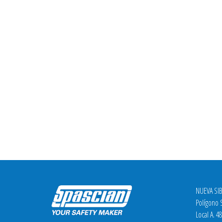
NUEVA SIB
Polígono S
Local A. 4