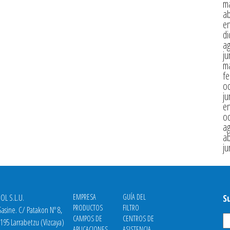
m
ab
e
di
a
ju
m
fe
oc
ju
e
oc
a
ab
ju
OL S.L.U.
EMPRESA
GUÍA DEL
S
PRODUCTOS
FILTRO
asine. C/ Patakon Nº 8,
CAMPOS DE
CENTROS DE
8195 Larrabetzu (Vizcaya)
APLICACIONES
ASISTENCIA