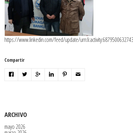
https://www.linkedin.com/feed/update/urn:li:activity:68795006327
Compartir
ARCHIVO
mayo 2026
marzo 2026