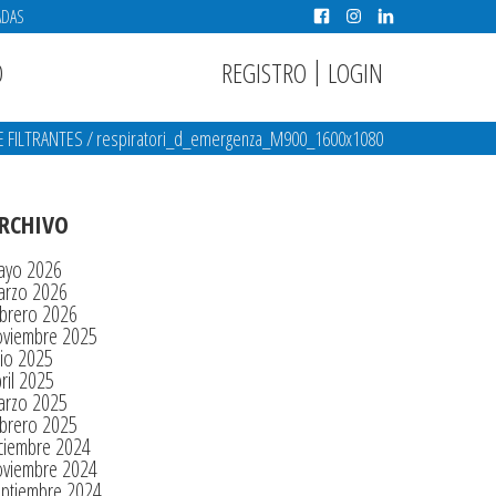
ADAS
|
REGISTRO
LOGIN
O
 FILTRANTES
/
respiratori_d_emergenza_M900_1600x1080
RCHIVO
ayo 2026
arzo 2026
brero 2026
oviembre 2025
lio 2025
ril 2025
arzo 2025
brero 2025
ciembre 2024
oviembre 2024
eptiembre 2024