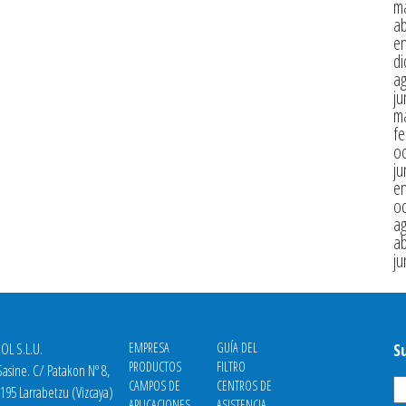
m
ab
e
di
a
ju
m
fe
oc
ju
e
oc
a
ab
ju
OL S.L.U.
EMPRESA
GUÍA DEL
S
PRODUCTOS
FILTRO
asine. C/ Patakon Nº 8,
CAMPOS DE
CENTROS DE
8195 Larrabetzu (Vizcaya)
APLICACIONES
ASISTENCIA