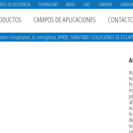
ROS DE ASISTENCIA
DOWNLOAD
NEWS
FAQ
CARRERA
GRADU
ODUCTOS
CAMPOS DE APLICACIONES
CONTACT
ome
/
respiratori_d_emergenza_M900_1600x1080
/
SOLUCIONES DE ESCAPE
A
m
m
fe
n
ju
ab
m
fe
di
n
s