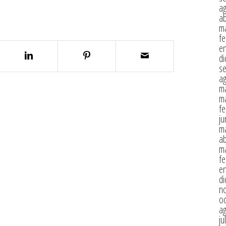
a
ab
m
fe
e
di
s
a
m
m
fe
ju
m
ab
m
fe
e
di
n
oc
a
ju