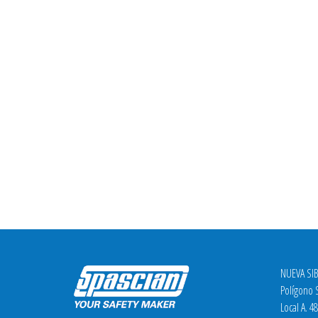
NUEVA SIB
Polígono S
Local A. 4