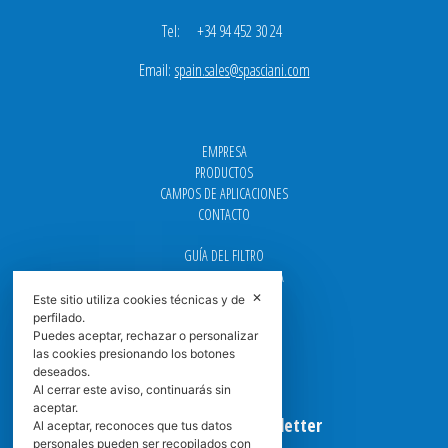
Tel: +34 94 452 30 24
Email:
spain.sales@spasciani.com
EMPRESA
PRODUCTOS
CAMPOS DE APLICACIONES
CONTACTO
GUÍA DEL FILTRO
CENTROS DE ASISTENCIA
DOWNLOAD
✕
Este sitio utiliza cookies técnicas y de
NEWS
perfilado.
Puedes aceptar, rechazar o personalizar
FAQ
las cookies presionando los botones
CARRERA
deseados.
GRADUADAS
Al cerrar este aviso, continuarás sin
aceptar.
Suscribirse a la Newsletter
Al aceptar, reconoces que tus datos
personales pueden ser recopilados con