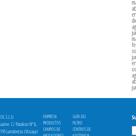
m
ab
e
di
a
ju
m
fe
oc
ju
e
oc
a
ab
ju
OL S.L.U.
EMPRESA
GUÍA DEL
S
PRODUCTOS
FILTRO
asine. C/ Patakon Nº 8,
CAMPOS DE
CENTROS DE
8195 Larrabetzu (Vizcaya)
APLICACIONES
ASISTENCIA