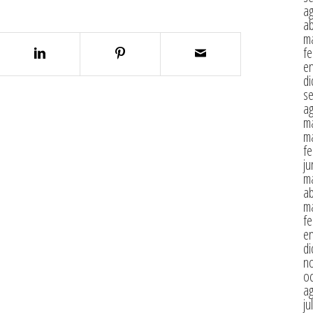
a
ab
m
fe
e
di
s
a
m
m
fe
ju
m
ab
m
fe
e
di
n
oc
a
ju