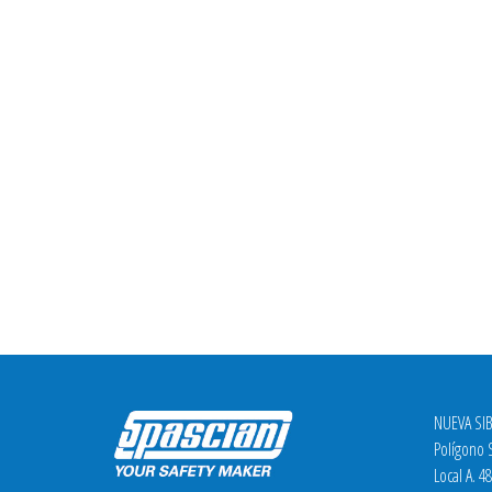
NUEVA SIB
Polígono S
Local A. 4