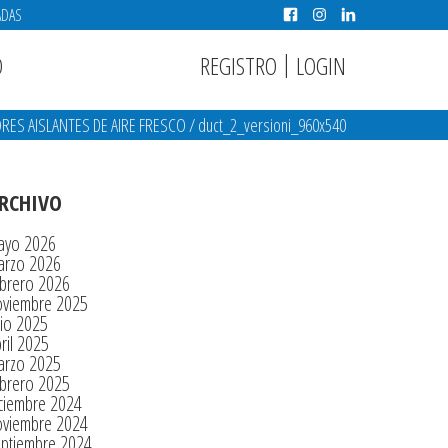
ADAS
|
REGISTRO
LOGIN
O
RES AISLANTES DE AIRE FRESCO
/
duct_2_versioni_960x540
RCHIVO
ayo 2026
arzo 2026
brero 2026
oviembre 2025
lio 2025
ril 2025
arzo 2025
brero 2025
ciembre 2024
oviembre 2024
eptiembre 2024