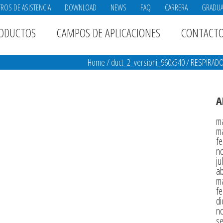
ROS DE ASISTENCIA
DOWNLOAD
NEWS
FAQ
CARRERA
GRADU
ODUCTOS
CAMPOS DE APLICACIONES
CONTACT
Home
/
duct_2_versioni_960x540
/
RESPIRADO
A
m
m
fe
n
ju
ab
m
fe
di
n
s