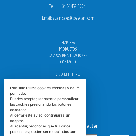
Tel: +34 94 452 30 24
Email:
spain.sales@spasciani.com
EMPRESA
PRODUCTOS
CAMPOS DE APLICACIONES
CONTACTO
GUÍA DEL FILTRO
CENTROS DE ASISTENCIA
DOWNLOAD
✕
Este sitio utiliza cookies técnicas y de
NEWS
perfilado.
Puedes aceptar, rechazar o personalizar
FAQ
las cookies presionando los botones
CARRERA
deseados.
GRADUADAS
Al cerrar este aviso, continuarás sin
aceptar.
Suscribirse a la Newsletter
Al aceptar, reconoces que tus datos
personales pueden ser recopilados con