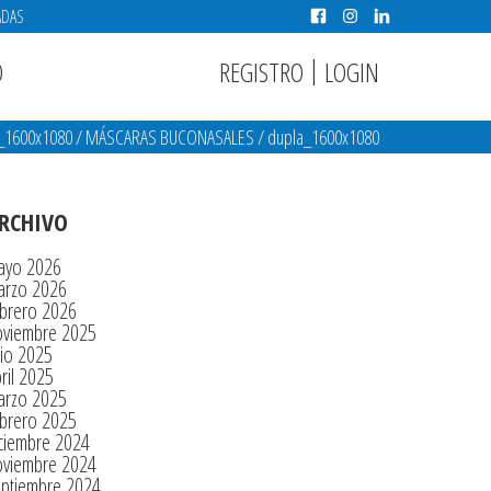
ADAS
|
REGISTRO
LOGIN
O
_1600x1080
/
MÁSCARAS BUCONASALES
/
dupla_1600x1080
RCHIVO
ayo 2026
arzo 2026
brero 2026
oviembre 2025
lio 2025
ril 2025
arzo 2025
brero 2025
ciembre 2024
oviembre 2024
eptiembre 2024