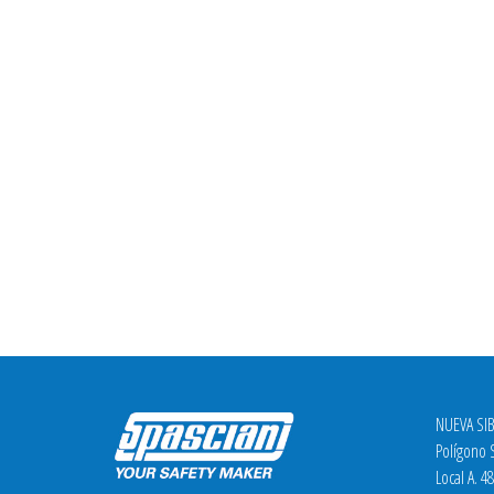
NUEVA SIB
Polígono S
Local A. 4