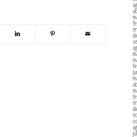
a
ab
m
fe
e
di
s
a
m
m
fe
ju
m
ab
m
fe
e
di
n
oc
a
ju