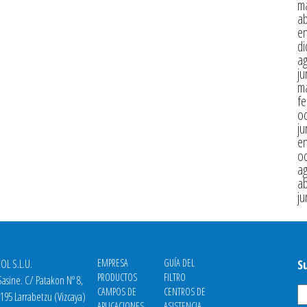
m
ab
e
di
a
ju
m
fe
oc
ju
e
oc
a
ab
ju
OL S.L.U.
EMPRESA
GUÍA DEL
S
PRODUCTOS
FILTRO
asine. C/ Patakon Nº 8,
CAMPOS DE
CENTROS DE
8195 Larrabetzu (Vizcaya)
APLICACIONES
ASISTENCIA