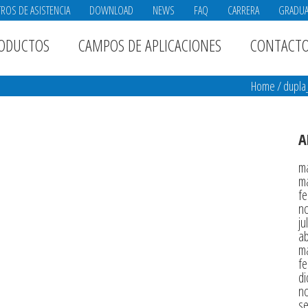
ROS DE ASISTENCIA
DOWNLOAD
NEWS
FAQ
CARRERA
GRADU
ODUCTOS
CAMPOS DE APLICACIONES
CONTACT
Home
/
dupla
A
m
m
fe
n
ju
ab
m
fe
di
n
s