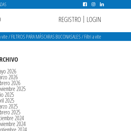
ADAS
|
REGISTRO
LOGIN
O
a vite
/
FILTROS PARA MÁSCARAS BUCONASALES
/
Filtri a vite
RCHIVO
ayo 2026
arzo 2026
brero 2026
oviembre 2025
lio 2025
ril 2025
arzo 2025
brero 2025
ciembre 2024
oviembre 2024
eptiembre 2024