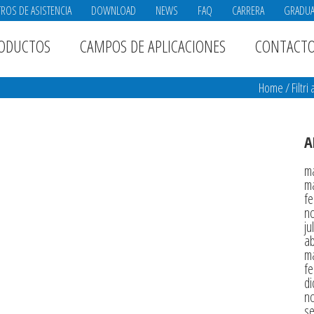
ROS DE ASISTENCIA
DOWNLOAD
NEWS
FAQ
CARRERA
GRADU
ODUCTOS
CAMPOS DE APLICACIONES
CONTACT
Home
/
Filtri 
A
m
m
fe
n
ju
ab
m
fe
di
n
s