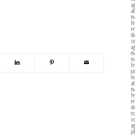
a
ab
m
fe
e
di
s
a
m
m
fe
ju
m
ab
m
fe
e
di
n
oc
a
ju