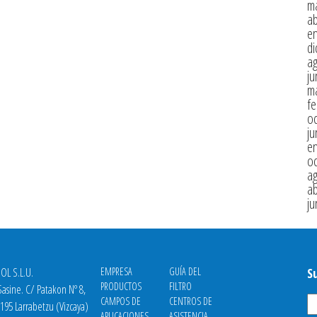
m
ab
e
di
a
ju
m
fe
oc
ju
e
oc
a
ab
ju
OL S.L.U.
EMPRESA
GUÍA DEL
S
PRODUCTOS
FILTRO
asine. C/ Patakon Nº 8,
CAMPOS DE
CENTROS DE
8195 Larrabetzu (Vizcaya)
APLICACIONES
ASISTENCIA