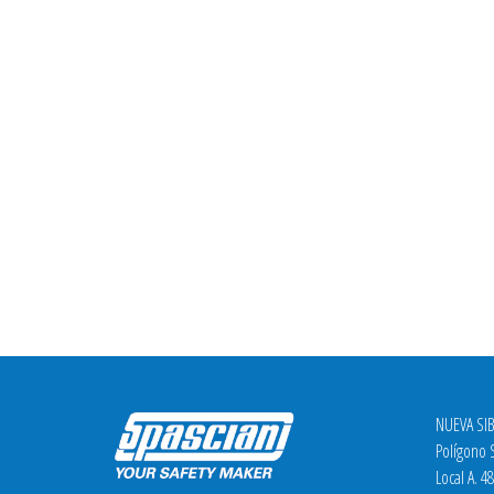
NUEVA SIB
Polígono S
Local A. 4