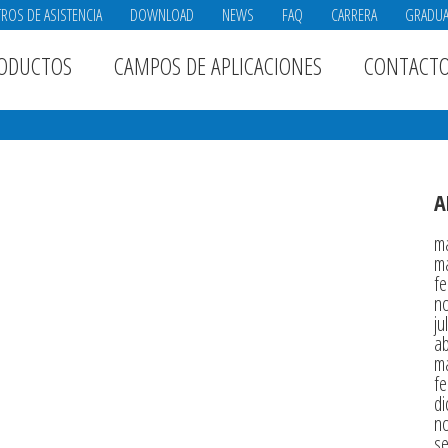
ROS DE ASISTENCIA
DOWNLOAD
NEWS
FAQ
CARRERA
GRADU
ODUCTOS
CAMPOS DE APLICACIONES
CONTACT
A
m
m
fe
n
ju
ab
m
fe
di
n
s