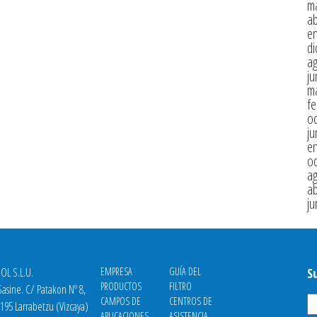
m
ab
e
di
a
ju
m
fe
oc
ju
e
oc
a
ab
ju
OL S.L.U.
EMPRESA
GUÍA DEL
S
PRODUCTOS
FILTRO
asine. C/ Patakon Nº 8,
CAMPOS DE
CENTROS DE
8195 Larrabetzu (Vizcaya)
APLICACIONES
ASISTENCIA