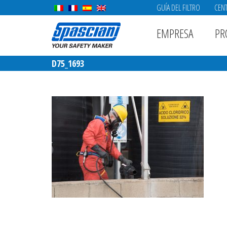
GUÍA DEL FILTRO
CENT
EMPRESA
PR
D75_1693