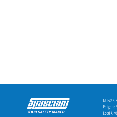
NUEVA SIB
Polígono S
Local A. 4