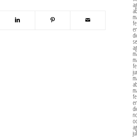
a
ab
m
fe
e
di
s
a
m
m
fe
ju
m
ab
m
fe
e
di
n
oc
a
ju