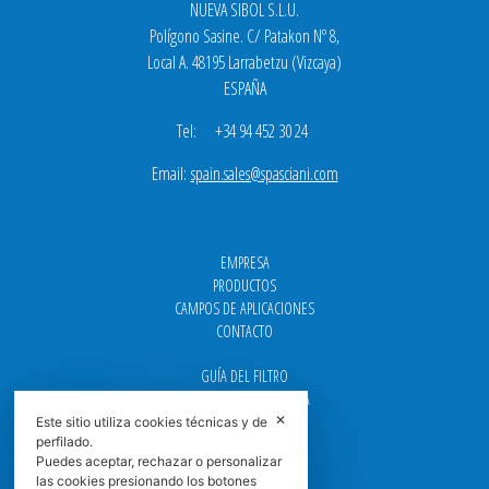
NUEVA SIBOL S.L.U.
Polígono Sasine. C/ Patakon Nº 8,
Local A. 48195 Larrabetzu (Vizcaya)
ESPAÑA
Tel: +34 94 452 30 24
Email:
spain.sales@spasciani.com
EMPRESA
PRODUCTOS
CAMPOS DE APLICACIONES
CONTACTO
GUÍA DEL FILTRO
CENTROS DE ASISTENCIA
✕
DOWNLOAD
Este sitio utiliza cookies técnicas y de
perfilado.
NEWS
Puedes aceptar, rechazar o personalizar
FAQ
las cookies presionando los botones