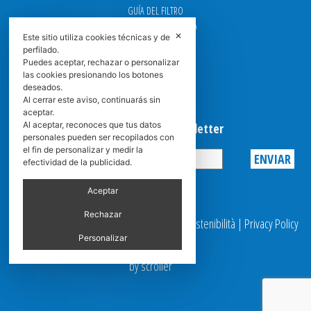
GUÍA DEL FILTRO
CENTROS DE ASISTENCIA
✕
Este sitio utiliza cookies técnicas y de
DOWNLOAD
perfilado.
NEWS
Puedes aceptar, rechazar o personalizar
FAQ
las cookies presionando los botones
CARRERA
deseados.
GRADUADAS
Al cerrar este aviso, continuarás sin
aceptar.
Al aceptar, reconoces que tus datos
Suscribirse a la Newsletter
personales pueden ser recopilados con
el fin de personalizar y medir la
efectividad de la publicidad.
Privacy
Aceptar
Rechazar
© 2025 Spasciani |
Codice Etico
|
Report Sostenibilità
|
Privacy Policy
|
Video Surveillance
Personalizar
by scroller