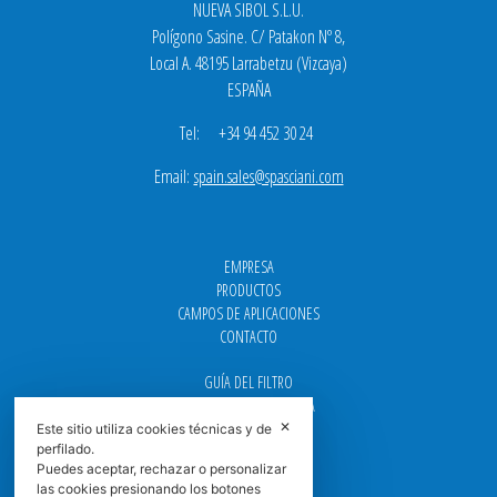
NUEVA SIBOL S.L.U.
Polígono Sasine. C/ Patakon Nº 8,
Local A. 48195 Larrabetzu (Vizcaya)
ESPAÑA
Tel: +34 94 452 30 24
Email:
spain.sales@spasciani.com
EMPRESA
PRODUCTOS
CAMPOS DE APLICACIONES
CONTACTO
GUÍA DEL FILTRO
CENTROS DE ASISTENCIA
✕
DOWNLOAD
Este sitio utiliza cookies técnicas y de
perfilado.
NEWS
Puedes aceptar, rechazar o personalizar
FAQ
las cookies presionando los botones