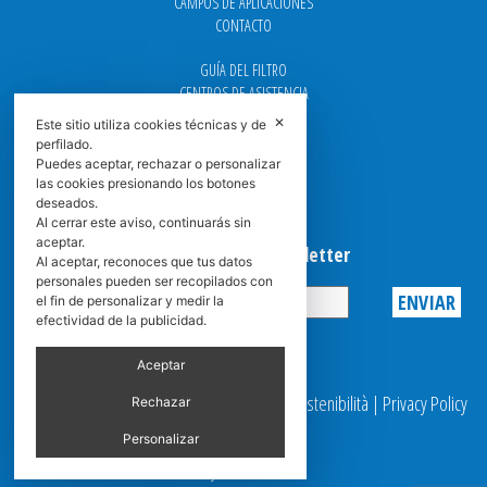
CAMPOS DE APLICACIONES
CONTACTO
GUÍA DEL FILTRO
CENTROS DE ASISTENCIA
DOWNLOAD
✕
Este sitio utiliza cookies técnicas y de
NEWS
perfilado.
FAQ
Puedes aceptar, rechazar o personalizar
CARRERA
las cookies presionando los botones
deseados.
GRADUADAS
Al cerrar este aviso, continuarás sin
aceptar.
Suscribirse a la Newsletter
Al aceptar, reconoces que tus datos
personales pueden ser recopilados con
el fin de personalizar y medir la
efectividad de la publicidad.
Privacy
Aceptar
© 2025 Spasciani |
Codice Etico
|
Report Sostenibilità
|
Privacy Policy
Rechazar
|
Video Surveillance
Personalizar
by scroller