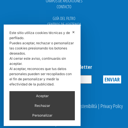
CAMPOS DE APLICACIONES
CONTACTO
GUÍA DEL FILTRO
CENTROS DE ASISTENCIA
DOWNLOAD
✕
Este sitio utiliza cookies técnicas y de
NEWS
perfilado.
FAQ
Puedes aceptar, rechazar o personalizar
CARRERA
las cookies presionando los botones
deseados.
GRADUADAS
Al cerrar este aviso, continuarás sin
aceptar.
Suscribirse a la Newsletter
Al aceptar, reconoces que tus datos
personales pueden ser recopilados con
el fin de personalizar y medir la
efectividad de la publicidad.
Privacy
Aceptar
© 2025 Spasciani |
Codice Etico
|
Report Sostenibilità
|
Privacy Policy
Rechazar
|
Video Surveillance
Personalizar
by scroller