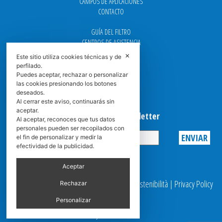
CAMPOS DE APLICACIONES
CONTACTO
GUÍA DEL FILTRO
CENTROS DE ASISTENCIA
DOWNLOAD
✕
Este sitio utiliza cookies técnicas y de
NEWS
perfilado.
FAQ
Puedes aceptar, rechazar o personalizar
CARRERA
las cookies presionando los botones
deseados.
GRADUADAS
Al cerrar este aviso, continuarás sin
aceptar.
Suscribirse a la Newsletter
Al aceptar, reconoces que tus datos
personales pueden ser recopilados con
el fin de personalizar y medir la
efectividad de la publicidad.
Privacy
Aceptar
© 2025 Spasciani |
Codice Etico
|
Report Sostenibilità
|
Privacy Policy
Rechazar
|
Video Surveillance
Personalizar
by scroller