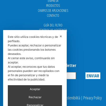
EMPRESA
PRODUCTOS
CAMPOS DE APLICACIONES
CONTACTO
GUÍA DEL FILTRO
CENTROS DE ASISTENCIA
DOWNLOAD
✕
Este sitio utiliza cookies técnicas y de
NEWS
perfilado.
FAQ
Puedes aceptar, rechazar o personalizar
las cookies presionando los botones
CARRERA
deseados.
GRADUADAS
Al cerrar este aviso, continuarás sin
aceptar.
Suscribirse a la Newsletter
Al aceptar, reconoces que tus datos
personales pueden ser recopilados con
el fin de personalizar y medir la
efectividad de la publicidad.
Privacy
Aceptar
© 2025 Spasciani |
Codice Etico
|
Report Sostenibilità
|
Privacy Policy
Rechazar
|
Video Surveillance
Personalizar