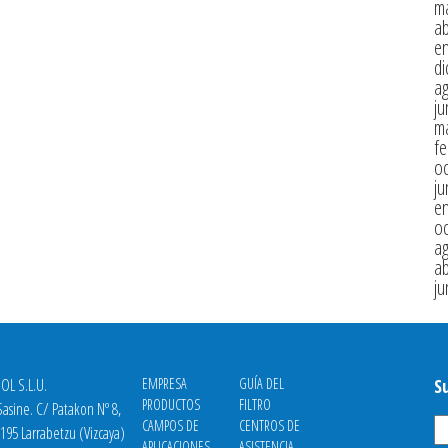
m
ab
e
di
a
ju
m
fe
oc
ju
e
oc
a
ab
ju
OL S.L.U.
EMPRESA
GUÍA DEL
S
PRODUCTOS
FILTRO
asine. C/ Patakon Nº 8,
CAMPOS DE
CENTROS DE
8195 Larrabetzu (Vizcaya)
APLICACIONES
ASISTENCIA