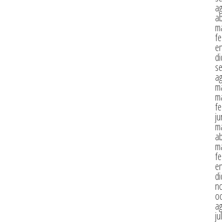
a
ab
m
fe
e
di
s
a
m
m
fe
ju
m
ab
m
fe
e
di
n
oc
a
ju