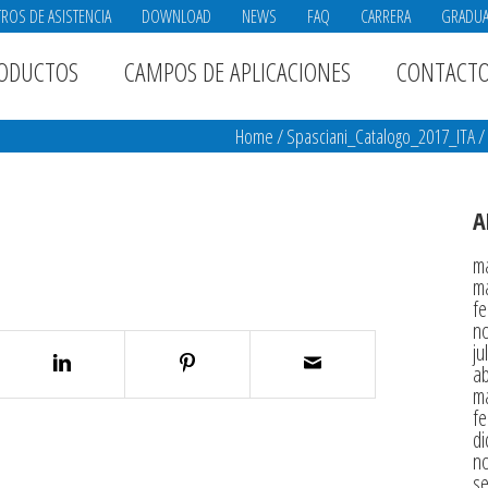
ROS DE ASISTENCIA
DOWNLOAD
NEWS
FAQ
CARRERA
GRADU
ODUCTOS
CAMPOS DE APLICACIONES
CONTACT
Home
/
Spasciani_Catalogo_2017_ITA
/
A
m
m
fe
n
ju
ab
m
fe
di
n
s