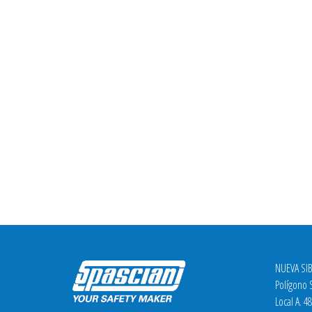
NUEVA SIB
Polígono S
Local A. 4