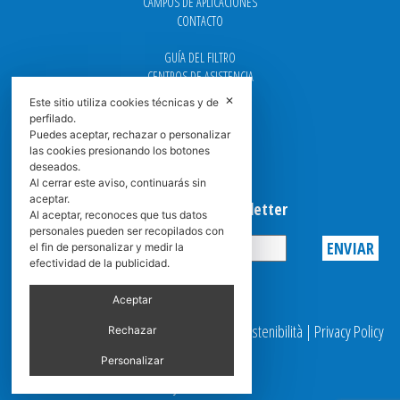
CAMPOS DE APLICACIONES
CONTACTO
GUÍA DEL FILTRO
CENTROS DE ASISTENCIA
DOWNLOAD
✕
Este sitio utiliza cookies técnicas y de
NEWS
perfilado.
FAQ
Puedes aceptar, rechazar o personalizar
CARRERA
las cookies presionando los botones
deseados.
GRADUADAS
Al cerrar este aviso, continuarás sin
aceptar.
Suscribirse a la Newsletter
Al aceptar, reconoces que tus datos
personales pueden ser recopilados con
el fin de personalizar y medir la
efectividad de la publicidad.
Privacy
Aceptar
© 2025 Spasciani |
Codice Etico
|
Report Sostenibilità
|
Privacy Policy
Rechazar
|
Video Surveillance
Personalizar
by scroller