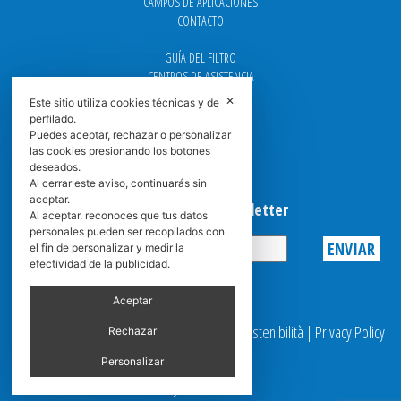
CAMPOS DE APLICACIONES
CONTACTO
GUÍA DEL FILTRO
CENTROS DE ASISTENCIA
DOWNLOAD
✕
Este sitio utiliza cookies técnicas y de
NEWS
perfilado.
FAQ
Puedes aceptar, rechazar o personalizar
CARRERA
las cookies presionando los botones
deseados.
GRADUADAS
Al cerrar este aviso, continuarás sin
aceptar.
Suscribirse a la Newsletter
Al aceptar, reconoces que tus datos
personales pueden ser recopilados con
el fin de personalizar y medir la
efectividad de la publicidad.
Privacy
Aceptar
© 2025 Spasciani |
Codice Etico
|
Report Sostenibilità
|
Privacy Policy
Rechazar
|
Video Surveillance
Personalizar
by scroller