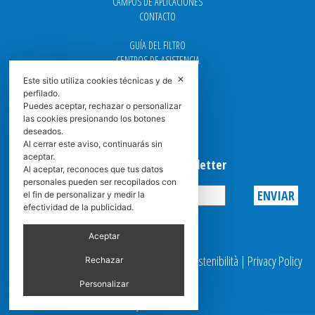
CAMPOS DE APLICACIONES
CONTACTO
GUÍA DEL FILTRO
CENTROS DE ASISTENCIA
DOWNLOAD
✕
Este sitio utiliza cookies técnicas y de
NEWS
perfilado.
FAQ
Puedes aceptar, rechazar o personalizar
CARRERA
las cookies presionando los botones
deseados.
GRADUADAS
Al cerrar este aviso, continuarás sin
aceptar.
Suscribirse a la Newsletter
Al aceptar, reconoces que tus datos
personales pueden ser recopilados con
el fin de personalizar y medir la
efectividad de la publicidad.
Privacy
Aceptar
© 2025 Spasciani |
Codice Etico
|
Report Sostenibilità
|
Privacy Policy
Rechazar
|
Video Surveillance
Personalizar
by scroller