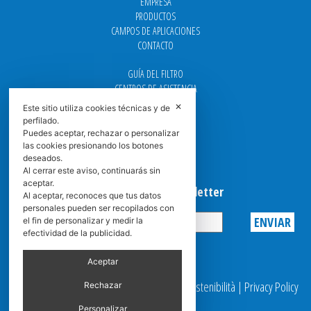
EMPRESA
PRODUCTOS
CAMPOS DE APLICACIONES
CONTACTO
GUÍA DEL FILTRO
CENTROS DE ASISTENCIA
DOWNLOAD
✕
Este sitio utiliza cookies técnicas y de
NEWS
perfilado.
FAQ
Puedes aceptar, rechazar o personalizar
las cookies presionando los botones
CARRERA
deseados.
GRADUADAS
Al cerrar este aviso, continuarás sin
aceptar.
Suscribirse a la Newsletter
Al aceptar, reconoces que tus datos
personales pueden ser recopilados con
el fin de personalizar y medir la
efectividad de la publicidad.
Privacy
Aceptar
© 2025 Spasciani |
Codice Etico
|
Report Sostenibilità
|
Privacy Policy
Rechazar
|
Video Surveillance
Personalizar