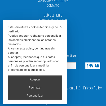
CAMPOS DE APLICACIONES
CONTACTO
GUÍA DEL FILTRO
CENTROS DE ASISTENCIA
DOWNLOAD
✕
Este sitio utiliza cookies técnicas y de
NEWS
perfilado.
FAQ
Puedes aceptar, rechazar o personalizar
CARRERA
las cookies presionando los botones
deseados.
GRADUADAS
Al cerrar este aviso, continuarás sin
aceptar.
Suscribirse a la Newsletter
Al aceptar, reconoces que tus datos
personales pueden ser recopilados con
el fin de personalizar y medir la
efectividad de la publicidad.
Privacy
Aceptar
© 2025 Spasciani |
Codice Etico
|
Report Sostenibilità
|
Privacy Policy
Rechazar
|
Video Surveillance
Personalizar
by scroller