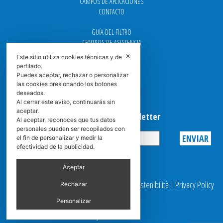
CAMPOS DE APLICACIONES
CONTACTO
GUÍA DEL FILTRO
CENTROS DE ASISTENCIA
DOWNLOAD
✕
Este sitio utiliza cookies técnicas y de
NEWS
perfilado.
FAQ
Puedes aceptar, rechazar o personalizar
CARRERA
las cookies presionando los botones
deseados.
GRADUADAS
Al cerrar este aviso, continuarás sin
aceptar.
Suscribirse a la Newsletter
Al aceptar, reconoces que tus datos
personales pueden ser recopilados con
el fin de personalizar y medir la
efectividad de la publicidad.
Privacy
Aceptar
© 2025 Spasciani |
Codice Etico
|
Report Sostenibilità
|
Privacy Policy
Rechazar
|
Video Surveillance
Personalizar
by scroller