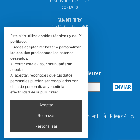
CAMPOS DE APLICACIONES
CONTACTO
GUÍA DEL FILTRO
CENTROS DE ASISTENCIA
DOWNLOAD
✕
Este sitio utiliza cookies técnicas y de
NEWS
perfilado.
FAQ
Puedes aceptar, rechazar o personalizar
CARRERA
las cookies presionando los botones
deseados.
GRADUADAS
Al cerrar este aviso, continuarás sin
aceptar.
Suscribirse a la Newsletter
Al aceptar, reconoces que tus datos
personales pueden ser recopilados con
el fin de personalizar y medir la
efectividad de la publicidad.
Privacy
Aceptar
© 2025 Spasciani |
Codice Etico
|
Report Sostenibilità
|
Privacy Policy
Rechazar
|
Video Surveillance
Personalizar
by scroller