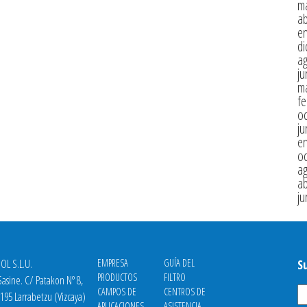
m
ab
e
di
a
ju
m
fe
oc
ju
e
oc
a
ab
ju
OL S.L.U.
EMPRESA
GUÍA DEL
S
PRODUCTOS
FILTRO
asine. C/ Patakon Nº 8,
CAMPOS DE
CENTROS DE
8195 Larrabetzu (Vizcaya)
APLICACIONES
ASISTENCIA