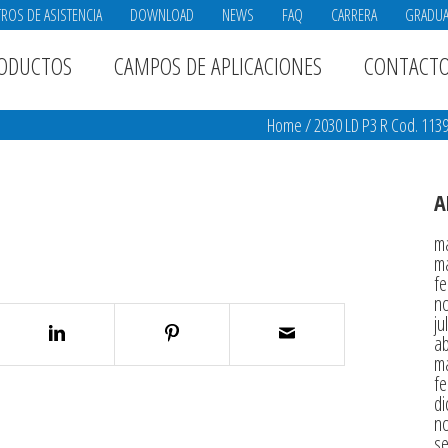
ROS DE ASISTENCIA
DOWNLOAD
NEWS
FAQ
CARRERA
GRADU
ODUCTOS
CAMPOS DE APLICACIONES
CONTACT
Home
/
2030 LD P3 R Cod. 11
A
m
m
fe
n
ju
ab
m
fe
di
n
s