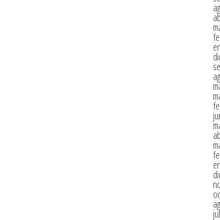
a
ab
m
fe
e
di
s
a
m
m
fe
ju
m
ab
m
fe
e
di
n
oc
a
ju