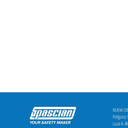
NUEVA SIB
Polígono S
Local A. 4