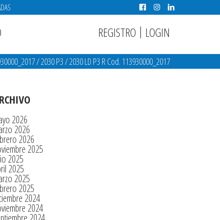
ADAS
|
REGISTRO
LOGIN
O
3930000_2017
/
2030 P3
/
2030 LD P3 R Cod. 113930000_2017
RCHIVO
ayo 2026
arzo 2026
brero 2026
oviembre 2025
lio 2025
ril 2025
arzo 2025
brero 2025
ciembre 2024
oviembre 2024
eptiembre 2024