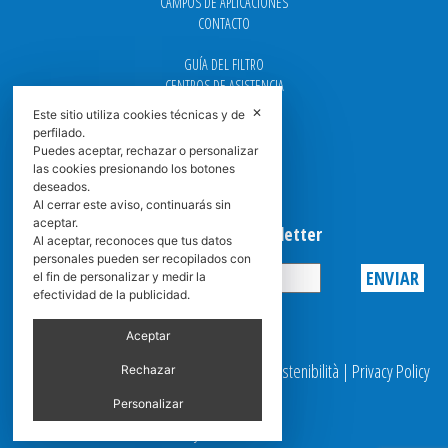
CAMPOS DE APLICACIONES
CONTACTO
GUÍA DEL FILTRO
CENTROS DE ASISTENCIA
DOWNLOAD
✕
Este sitio utiliza cookies técnicas y de
NEWS
perfilado.
FAQ
Puedes aceptar, rechazar o personalizar
CARRERA
las cookies presionando los botones
deseados.
GRADUADAS
Al cerrar este aviso, continuarás sin
aceptar.
Suscribirse a la Newsletter
Al aceptar, reconoces que tus datos
personales pueden ser recopilados con
el fin de personalizar y medir la
efectividad de la publicidad.
Privacy
Aceptar
© 2025 Spasciani |
Codice Etico
|
Report Sostenibilità
|
Privacy Policy
Rechazar
|
Video Surveillance
Personalizar
by scroller