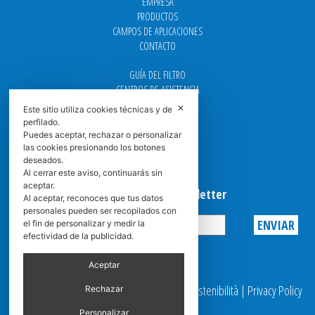
EMPRESA
PRODUCTOS
CAMPOS DE APLICACIONES
CONTACTO
GUÍA DEL FILTRO
CENTROS DE ASISTENCIA
DOWNLOAD
✕
Este sitio utiliza cookies técnicas y de
NEWS
perfilado.
FAQ
Puedes aceptar, rechazar o personalizar
las cookies presionando los botones
CARRERA
deseados.
GRADUADAS
Al cerrar este aviso, continuarás sin
aceptar.
Suscribirse a la Newsletter
Al aceptar, reconoces que tus datos
personales pueden ser recopilados con
el fin de personalizar y medir la
efectividad de la publicidad.
Privacy
Aceptar
© 2025 Spasciani |
Codice Etico
|
Report Sostenibilità
|
Privacy Policy
Rechazar
|
Video Surveillance
Personalizar