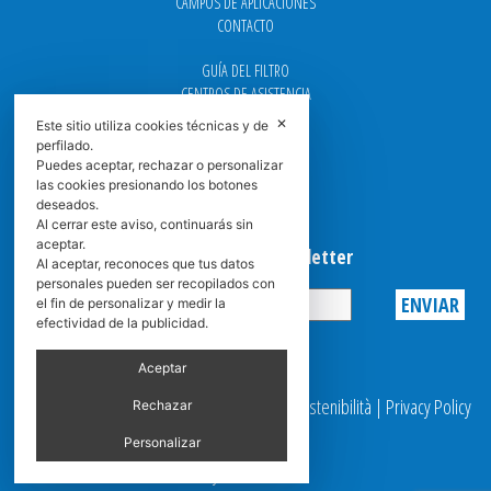
CAMPOS DE APLICACIONES
CONTACTO
GUÍA DEL FILTRO
CENTROS DE ASISTENCIA
DOWNLOAD
✕
Este sitio utiliza cookies técnicas y de
NEWS
perfilado.
FAQ
Puedes aceptar, rechazar o personalizar
CARRERA
las cookies presionando los botones
deseados.
GRADUADAS
Al cerrar este aviso, continuarás sin
aceptar.
Suscribirse a la Newsletter
Al aceptar, reconoces que tus datos
personales pueden ser recopilados con
el fin de personalizar y medir la
efectividad de la publicidad.
Privacy
Aceptar
© 2025 Spasciani |
Codice Etico
|
Report Sostenibilità
|
Privacy Policy
Rechazar
|
Video Surveillance
Personalizar
by scroller