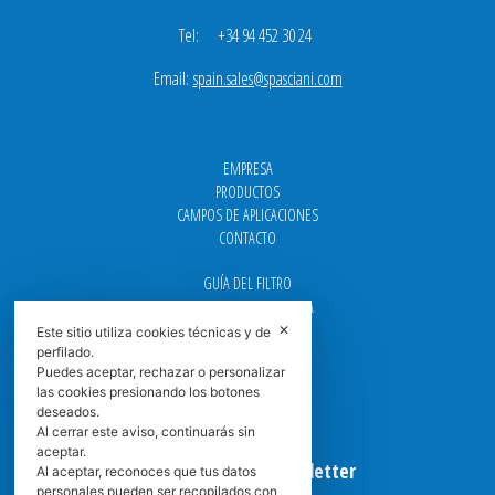
Tel: +34 94 452 30 24
Email:
spain.sales@spasciani.com
EMPRESA
PRODUCTOS
CAMPOS DE APLICACIONES
CONTACTO
GUÍA DEL FILTRO
CENTROS DE ASISTENCIA
DOWNLOAD
✕
Este sitio utiliza cookies técnicas y de
NEWS
perfilado.
Puedes aceptar, rechazar o personalizar
FAQ
las cookies presionando los botones
CARRERA
deseados.
GRADUADAS
Al cerrar este aviso, continuarás sin
aceptar.
Suscribirse a la Newsletter
Al aceptar, reconoces que tus datos
personales pueden ser recopilados con