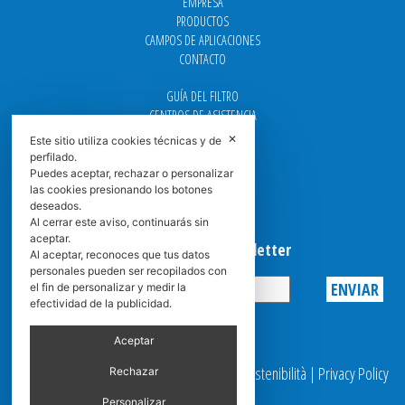
EMPRESA
PRODUCTOS
CAMPOS DE APLICACIONES
CONTACTO
GUÍA DEL FILTRO
CENTROS DE ASISTENCIA
DOWNLOAD
✕
Este sitio utiliza cookies técnicas y de
NEWS
perfilado.
FAQ
Puedes aceptar, rechazar o personalizar
las cookies presionando los botones
CARRERA
deseados.
GRADUADAS
Al cerrar este aviso, continuarás sin
aceptar.
Suscribirse a la Newsletter
Al aceptar, reconoces que tus datos
personales pueden ser recopilados con
el fin de personalizar y medir la
efectividad de la publicidad.
Privacy
Aceptar
© 2025 Spasciani |
Codice Etico
|
Report Sostenibilità
|
Privacy Policy
Rechazar
|
Video Surveillance
Personalizar