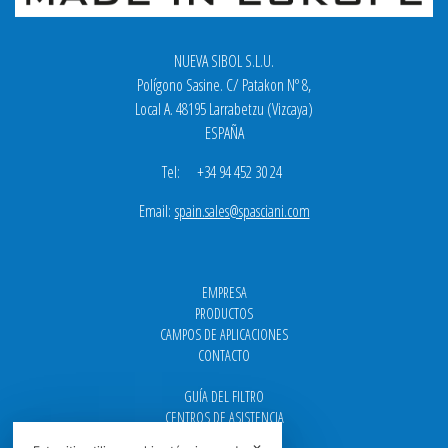
NUEVA SIBOL S.L.U.
Polígono Sasine. C/ Patakon Nº 8,
Local A. 48195 Larrabetzu (Vizcaya)
ESPAÑA
Tel: +34 94 452 30 24
Email:
spain.sales@spasciani.com
EMPRESA
PRODUCTOS
CAMPOS DE APLICACIONES
CONTACTO
GUÍA DEL FILTRO
CENTROS DE ASISTENCIA
DOWNLOAD