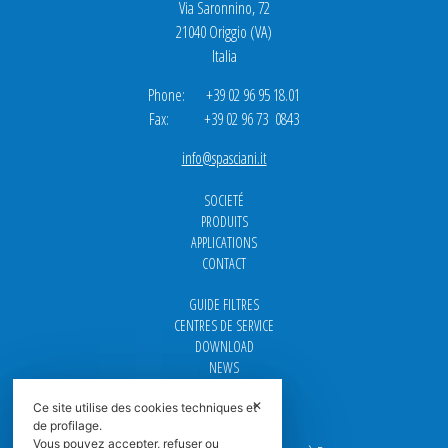
Via Saronnino, 72
21040 Origgio (VA)
Italia
Phone: +39 02 96 95 18.01
Fax: +39 02 96 73 0843
info@spasciani.it
SOCIETÉ
PRODUITS
APPLICATIONS
CONTACT
GUIDE FILTRES
CENTRES DE SERVICE
DOWNLOAD
NEWS
FAQ
✕
CARRIÈRE
Ce site utilise des cookies techniques et
de profilage.
Vous pouvez accepter, refuser ou