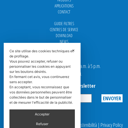
APPLICATIONS
CONTACT
GUIDE FILTRES
CENTRES DE SERVICE
DOWNLOAD
NEWS
FAQ
✕
Ce site utilise des cookies techniques et
CARRIÈRE
de profilage.
Vous pouvez accepter, refuser ou
Nos bureaux sont ouverts de 9 a.m. à 5 p.m.
personnaliser les cookies en appuyant
sur les boutons désirés.
du Lundi au Vendredi.
En fermant cet avis, vous continuerez
sans accepter.
Abonnez-vous à la Newsletter
En acceptant, vous reconnaissez que
vos données personnelles peuvent être
collectées dans le but de personnaliser
et de mesurer l'efficacité de la publicité.
Privacy
Accepter
© 2025 Spasciani |
Codice Etico
|
Report Sostenibilità
|
Privacy Policy
Refuser