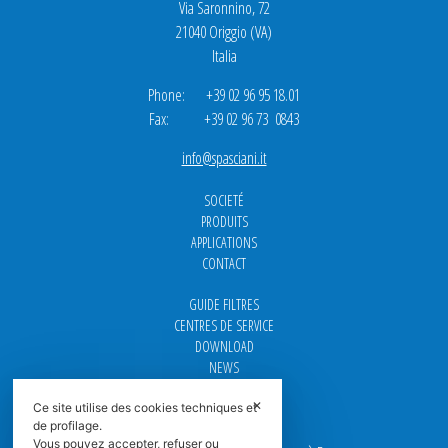
Via Saronnino, 72
21040 Origgio (VA)
Italia
Phone: +39 02 96 95 18.01
Fax: +39 02 96 73 0843
info@spasciani.it
SOCIETÉ
PRODUITS
APPLICATIONS
CONTACT
GUIDE FILTRES
CENTRES DE SERVICE
DOWNLOAD
NEWS
FAQ
✕
CARRIÈRE
Ce site utilise des cookies techniques et
de profilage.
Vous pouvez accepter, refuser ou