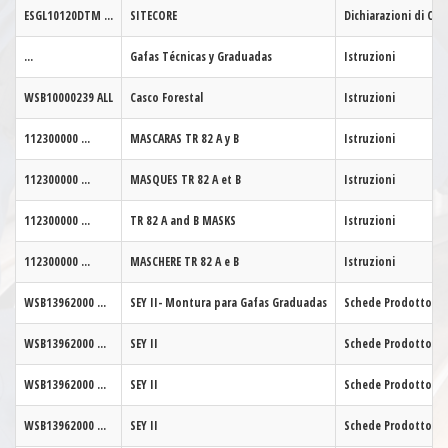
ESGL10120DTM
...
SITECORE
Dichiarazioni di Co
...
Gafas Técnicas y Graduadas
Istruzioni
WSB10000239
ALL
Casco Forestal
Istruzioni
112300000
...
MASCARAS TR 82 A y B
Istruzioni
112300000
...
MASQUES TR 82 A et B
Istruzioni
112300000
...
TR 82 A and B MASKS
Istruzioni
112300000
...
MASCHERE TR 82 A e B
Istruzioni
WSB13962000
...
SEY II- Montura para Gafas Graduadas
Schede Prodotto
WSB13962000
...
SEY II
Schede Prodotto
WSB13962000
...
SEY II
Schede Prodotto
WSB13962000
...
SEY II
Schede Prodotto