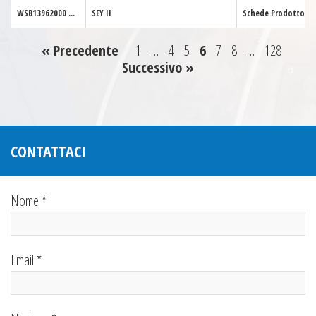
WSB13962000
...
SEY II
Schede Prodotto
« Precedente
1
…
4
5
6
7
8
…
128
Successivo »
CONTATTACI
Nome *
Email *