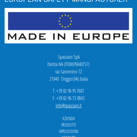
Spasciani SpA
Partita IVA (IT00695840157)
via Saronnino 72
21040 Origgio(VA) Italia
T. +39 02 96 95 1801
F. +39 02 96 73 0843
info@spasciani.it
AZIENDA
PRODOTTI
APPLICAZIONI