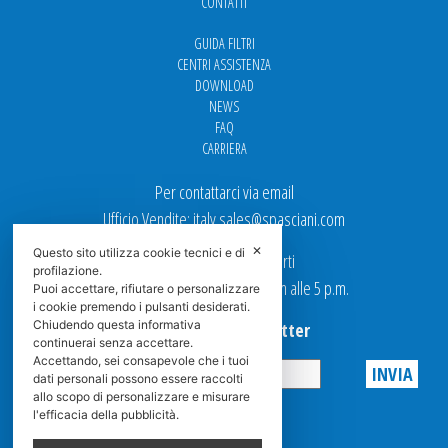
CONTATTI
GUIDA FILTRI
CENTRI ASSISTENZA
DOWNLOAD
NEWS
FAQ
CARRIERA
Per contattarci via email
Ufficio Vendite: italy.sales@spasciani.com
✕
Questo sito utilizza cookie tecnici e di
I nostri uffici sono aperti
profilazione.
dal Lunedi al Venerdi dalle 9 a.m alle 5 p.m.
Puoi accettare, rifiutare o personalizzare
i cookie premendo i pulsanti desiderati.
Chiudendo questa informativa
Iscriviti alla Newsletter
continuerai senza accettare.
Accettando, sei consapevole che i tuoi
dati personali possono essere raccolti
Privacy
allo scopo di personalizzare e misurare
l'efficacia della pubblicità.