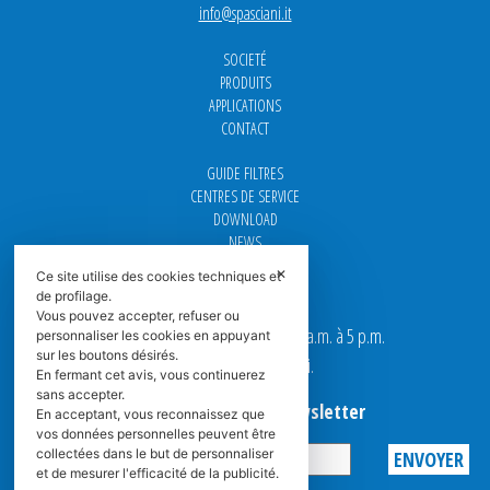
info@spasciani.it
SOCIETÉ
PRODUITS
APPLICATIONS
CONTACT
GUIDE FILTRES
CENTRES DE SERVICE
DOWNLOAD
NEWS
FAQ
✕
Ce site utilise des cookies techniques et
CARRIÈRE
de profilage.
Vous pouvez accepter, refuser ou
Nos bureaux sont ouverts de 9 a.m. à 5 p.m.
personnaliser les cookies en appuyant
sur les boutons désirés.
du Lundi au Vendredi.
En fermant cet avis, vous continuerez
sans accepter.
Abonnez-vous à la Newsletter
En acceptant, vous reconnaissez que
vos données personnelles peuvent être
collectées dans le but de personnaliser
et de mesurer l'efficacité de la publicité.
Privacy